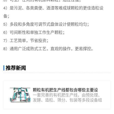
4）是污泥、各类粪便、酒渣等难成球颗粒的更佳造粒设
备；
5）多段和多角度可调节式盘体设计使颗粒均匀；
6）可间断性和单独工作生产颗粒；
7）工艺简单，节省投资；
8）通用广泛成熟式工艺，直观的操作，更易撑控。
推荐新闻
颗粒有机肥生产线都包含哪些主要设
备？
一套完善的有机肥生产线，由预处理、
发酵、造粒、筛分、包装等多段设备组
成，所有设备相互配合，构成完整的有
机肥成套设备体系，实现从原料到成品