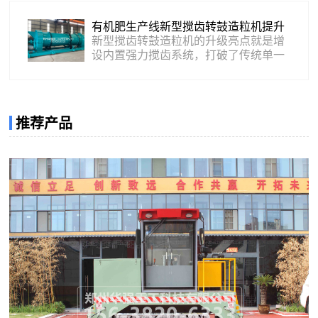
颗粒的自动化加工。首先是发酵腐熟设
备，是有机肥无害化生产的核心设备。
有机肥生产线新型搅齿转鼓造粒机提升
主流设备包含槽式翻抛机、卧式发酵罐
成球率
新型搅齿转鼓造粒机的升级亮点就是增
两款核心机型，属于关键有机肥生产设
设内置强力搅齿系统，打破了传统单一
备。露天堆肥效率低、臭味大、腐熟不
翻滚造粒的模式。而新型搅齿转鼓造粒
均匀，而专业发酵设备可实现好氧高温
机在滚筒内部加装耐磨搅齿，物料进入
发酵，快速杀灭原料中的病菌、虫卵、
筒体后，先通过搅齿高速打散、梳理，
草籽，完成物料无害化...
将板结、抱团的物料彻底分散，杜绝物
推荐产品
料粘壁堆积，让每一份物料都能均匀受
水、充分翻滚，为稳定成球打下良好基
础。作为高性能有机肥生产设备，其成
球率提升效果十分显著。经过结构升级
的搅齿转鼓造粒机，物料分散均匀、成
型稳定，整体成球率可...