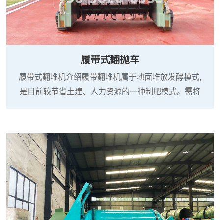
履带式翻抛车
履带式翻堆机介绍履带翻堆机属于地面堆放发酵模式,
是目前较节省土建、人力资源的一种制肥模式。需将
物料堆成长形条垛由翻抛机定时对物料实施搅拌、破
碎,在好氧条件下进行有机物的分解。兼有破碎的功能,
大大节省了时间和劳力,使有机肥厂生产效率和产品质
量有显著提高,成本大大降低。翻堆机工作时可以很有
效地把污泥、粘稠鸡粪等物料与菌种、秸秆粉搅拌均
匀。为物料发酵创造了更好的好氧环境。不仅比深槽
发酵速度快的多,...