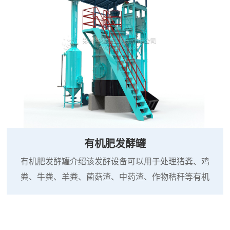
有机肥发酵罐
有机肥发酵罐介绍该发酵设备可以用于处理猪粪、鸡
粪、牛粪、羊粪、菌菇渣、中药渣、作物秸秆等有机
废弃物，10个小时可完成无害化处理过程,占地少(发酵
机仅占地10-30平)(密闭式发酵),灭病虫卵(可调整至80-
110°C高温),是广大养殖企业、循环农业、生态农业实