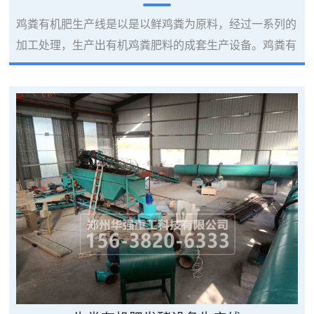
鸡粪有机肥生产线是以是以鲜鸡粪为原料，经过一系列的
加工处理，生产出有机鸡粪肥料的成套生产设备。鸡粪有
机肥生产工艺流程大致包括为：原料选配（鸡粪等）→干
燥灭菌→配料混合→制粒→冷却筛选→计量封口→成品入
库。鸡粪有机肥生产设备：发酵系统由进料输送机、生物
除臭机、混合搅拌机、专有升降式翻抛机及电气自动控制
系统等组成；干燥系统的主要设备有皮带输送机、转筒干
燥机、冷却机、引风机、热风炉等；除臭除尘系统...