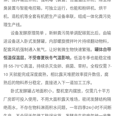
臭装置与智能电控箱，可独立运行，也能和粉碎机、烘干
机、造粒机等全套有机肥生产设备串联，组成一体化粪污处
理生产线。
设备发酵原理简单 ，新鲜粪污简单调配碳氮比后，由输
送设备送入卧式发酵罐，内部螺旋搅拌叶片持续翻动物料，
配套风机强制通入氧气，让好氧微生物快速繁殖。
罐体自带
恒温保温层，不受春夏秋冬气温影响，
低温冬季也能稳定维
持 55-70℃高温，持续杀灭虫卵、病菌、草籽。全程仅需 7-
10 天就能完成深度腐熟，相比露天堆肥效率提升数倍，腐
熟后的物料养分稳定，直接进入下一道加工工序。
卧式发酵罐占地面积小，整机室内摆放，仅需几十平方
厂房即可投入使用，不用大面积露天堆场，密闭发酵结构隔
绝雨水，不存在物料淋雨积水问题，一年四季24小时不间断
生产，不会因天气停工耽误出货。发酵产生的废气统一收集