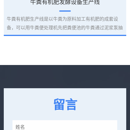
牛粪有机肥发酵设备生产线
牛粪有机肥生产线是以牛粪为原料加工有机肥的成套设
备，可以用牛粪便处理机先把粪便池的牛粪通过泥浆泵抽
送到设备里，经过设备脱水即可，处理后水分在40%左
右，也可用秸秆、稻糠(含N\P\K)之类的农作物作为填充
料，然后在撒上生物菌种剂，1KG菌种剂拌20KG水搬入
原料中，可发酵1吨原料。1-2天翻抛一次，一般7-10天可
腐熟。牛粪有机肥生产线优势绿色生态有机肥是以牛粪和
农作物秸秆为主原料，应用多维...
留言