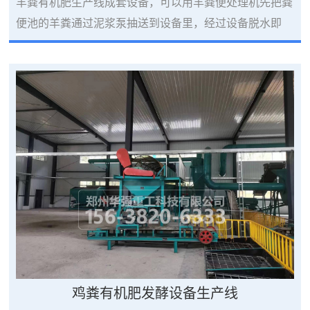
羊粪有机肥生产线成套设备，可以用羊粪便处理机先把粪
便池的羊粪通过泥浆泵抽送到设备里，经过设备脱水即
可，处理后水分在40%左右，也可用秸秆、稻糠(含
N\P\K)之类的农作物作为填充料，然后在撒上生物菌种
剂，1KG菌种剂拌20KG水搬入原料中，可发酵1吨原料。
1-2天翻抛一次，一般7-10可腐熟。羊粪有机肥生产线工
作流程：1、将羊粪与适量秸杆粉参合，掺入多少视羊粪
含水量而定，一般发酵要求45%的...
鸡粪有机肥发酵设备生产线